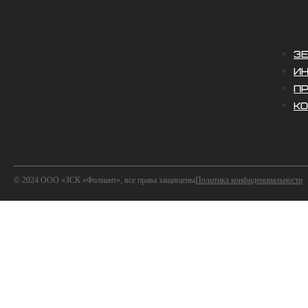
З
И
П
К
© 2024 ООО «ЗСК «Фолиант», все права защищены
Политика конфиденциальности